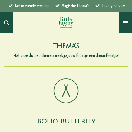
Ga
Betoverende ervaring
Magische thema's
Luxery-service
direct
naar
de
hoofdinhoud
Thema's
Met onze diverse thema's maak je jouw feestje een droomfeestje!
BOHO BUTTERFLY